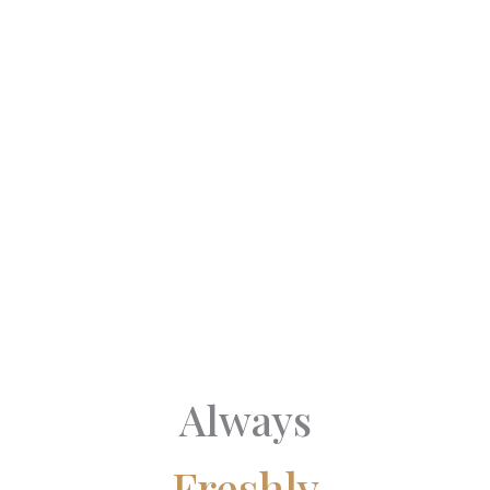
Always
Freshly