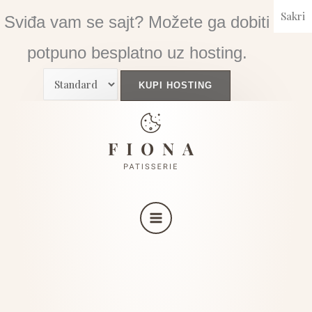
Skip
Sakri
Sviđa vam se sajt? Možete ga dobiti
to
content
potpuno besplatno uz hosting.