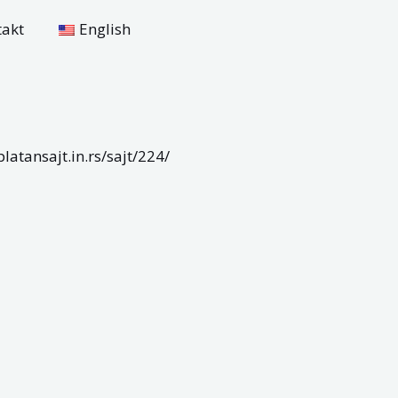
takt
English
platansajt.in.rs/sajt/224/