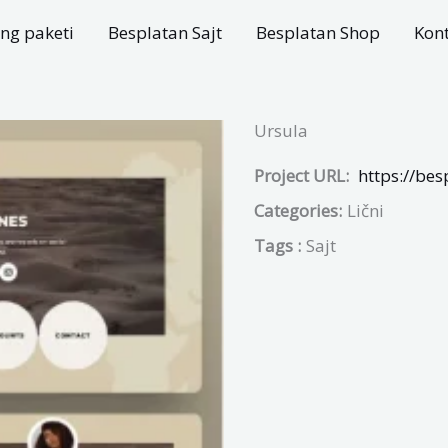
ng paketi
Besplatan Sajt
Besplatan Shop
Kon
Ursula
Project URL:
https://bes
Categories:
Lični
Tags :
Sajt