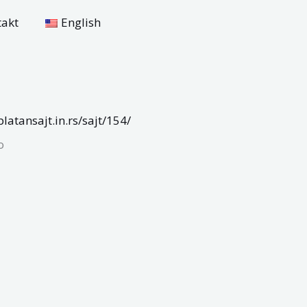
takt
English
platansajt.in.rs/sajt/154/
o