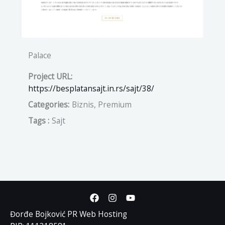
Palace
Project URL:
https://besplatansajt.in.rs/sajt/38/
Categories:
Biznis, Premium
Tags :
Sajt
Đorđe Bojković PR Web Hosting