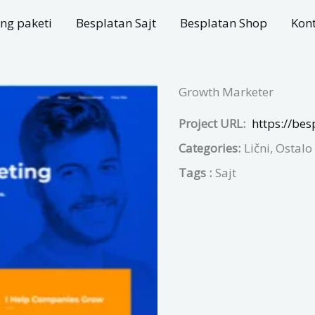
ng paketi
Besplatan Sajt
Besplatan Shop
Kon
Growth Marketer
Project URL:
https://bes
Categories:
Lični, Ostalo
Tags :
Sajt