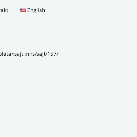
takt
English
platansajt.in.rs/sajt/157/