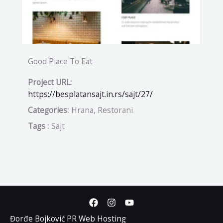
Good Place To Eat
Project URL:
https://besplatansajt.in.rs/sajt/27/
Categories:
Hrana, Restorani
Tags :
Sajt
Đorđe Bojković PR Web Hosting