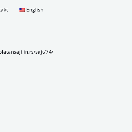
takt
English
platansajt.in.rs/sajt/74/