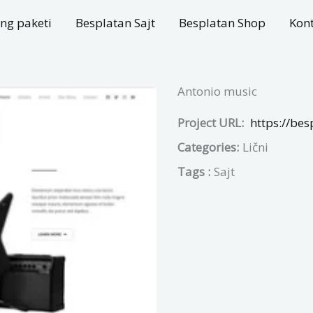
ng paketi
Besplatan Sajt
Besplatan Shop
Kon
Antonio music
Project URL:
https://bes
Categories:
Lični
Tags :
Sajt