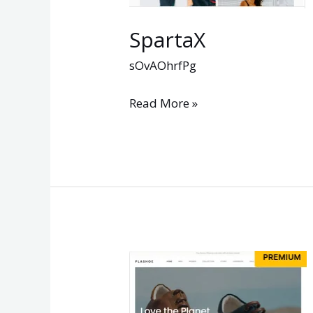
SpartaX
sOvAOhrfPg
Read More »
PlaShoe