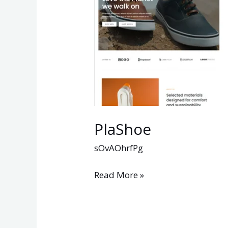
PlaShoe
sOvAOhrfPg
Read More »