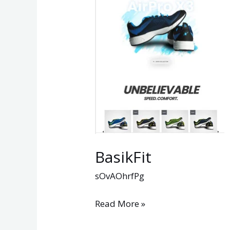
BasikFit
sOvAOhrfPg
Read More »