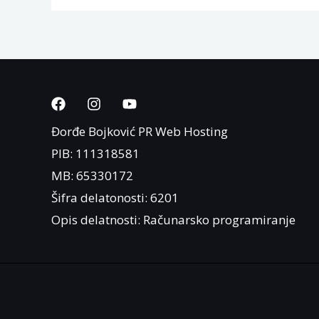
Đorđe Bojković PR Web Hosting
PIB: 111318581
MB: 65330172
Šifra delatonosti: 6201
Opis delatnosti: Računarsko programiranje