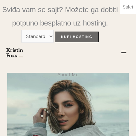
Skip
Sakri
Sviđa vam se sajt? Možete ga dobiti
to
content
potpuno besplatno uz hosting.
About Me