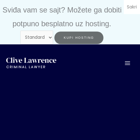
Skip
Sakri
Sviđa vam se sajt? Možete ga dobiti
to
content
potpuno besplatno uz hosting.