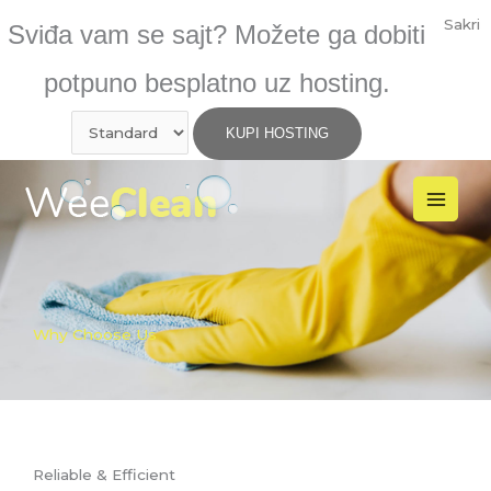
Skip
Sakri
Sviđa vam se sajt? Možete ga dobiti
to
content
potpuno besplatno uz hosting.
Why Choose Us
Reliable & Efficient