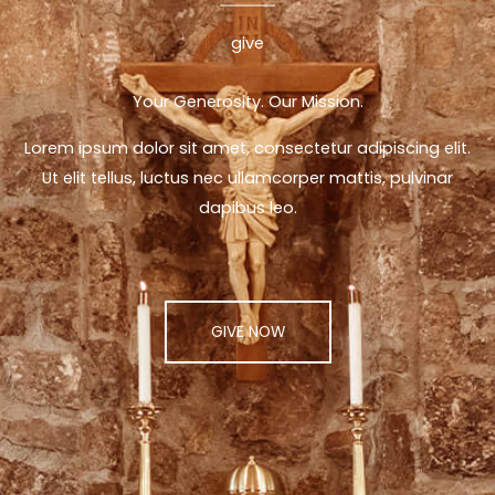
give
Your Generosity. Our Mission.
Lorem ipsum dolor sit amet, consectetur adipiscing elit.
Ut elit tellus, luctus nec ullamcorper mattis, pulvinar
dapibus leo.
GIVE NOW