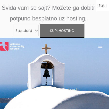
Skip
Sakri
Sviđa vam se sajt? Možete ga dobiti
to
content
potpuno besplatno uz hosting.
alliance community church
About us