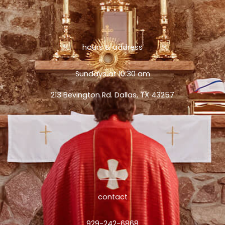
hours & address
Sundays at 10:30 am
213 Bevington Rd. Dallas, TX 43257
contact
929-242-6868